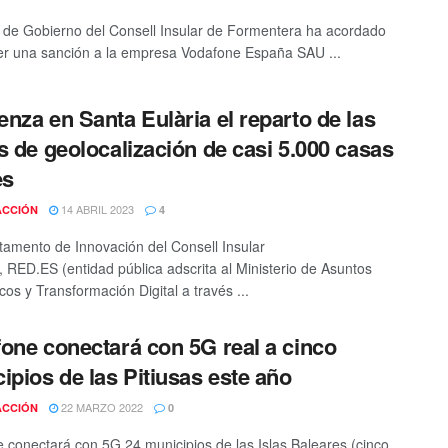
 de Gobierno del Consell Insular de Formentera ha acordado
er una sanción a la empresa Vodafone España SAU ...
nza en Santa Eulària el reparto de las
s de geolocalización de casi 5.000 casas
es
14 ABRIL 2023
ACCIÓN
4
tamento de Innovación del Consell Insular
a, RED.ES (entidad pública adscrita al Ministerio de Asuntos
os y Transformación Digital a través ...
one conectará con 5G real a cinco
ipios de las Pitiusas este año
22 MARZO 2022
ACCIÓN
0
 conectará con 5G 24 municipios de las Islas Baleares (cinco