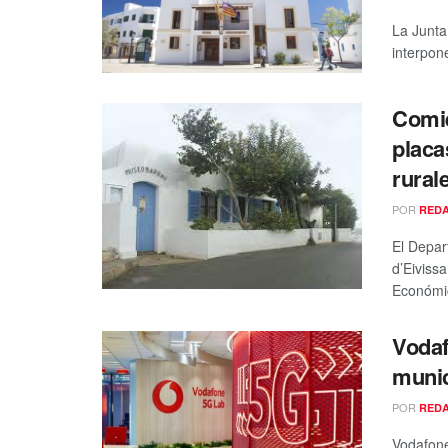
La Junta
interpon
Comie
placa
rural
POR
RED
El Depar
d’Eiviss
Económic
Vodaf
munic
POR
RED
Vodafone