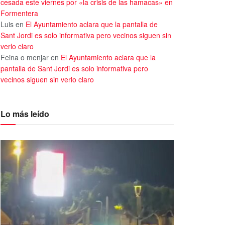
cesada este viernes por «la crisis de las hamacas» en
Formentera
Luis
en
El Ayuntamiento aclara que la pantalla de
Sant Jordi es solo informativa pero vecinos siguen sin
verlo claro
Feina o menjar
en
El Ayuntamiento aclara que la
pantalla de Sant Jordi es solo informativa pero
vecinos siguen sin verlo claro
Lo más leído