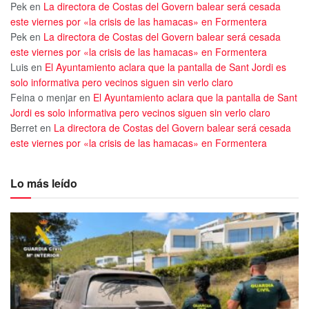
Pek
en
La directora de Costas del Govern balear será cesada
este viernes por «la crisis de las hamacas» en Formentera
Pek
en
La directora de Costas del Govern balear será cesada
este viernes por «la crisis de las hamacas» en Formentera
Luis
en
El Ayuntamiento aclara que la pantalla de Sant Jordi es
solo informativa pero vecinos siguen sin verlo claro
Feina o menjar
en
El Ayuntamiento aclara que la pantalla de Sant
Jordi es solo informativa pero vecinos siguen sin verlo claro
Berret
en
La directora de Costas del Govern balear será cesada
este viernes por «la crisis de las hamacas» en Formentera
Lo más leído