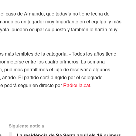
o el caso de Armando, que todavía no tiene fecha de
«Armando es un jugador muy importante en el equipo, y más
, Ayala, pueden ocupar su puesto y también lo harán muy
os más temibles de la categoría. «Todos los años tiene
or meterse entre los cuatro primeros. La semana
, pudimos permitirnos el lujo de reservar a algunos
añade. El partido será dirigido por el colegiado
e podrá seguir en directo por
Radioilla.cat
.
Siguiente noticia
e
La residència de Sa Serra acull els 16 primers