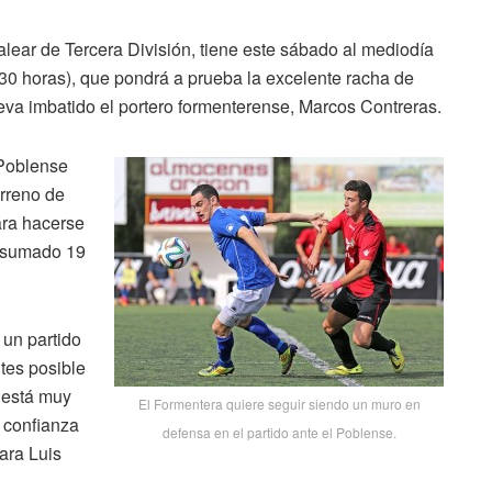
alear de Tercera División, tiene este sábado al mediodía
30 horas), que pondrá a prueba la excelente racha de
leva imbatido el portero formenterense, Marcos Contreras.
 Poblense
erreno de
ara hacerse
a sumado 19
 un partido
ntes posible
o está muy
El Formentera quiere seguir siendo un muro en
 confianza
defensa en el partido ante el Poblense.
ara Luis