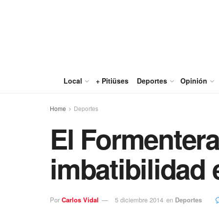
Local
+ Pitiüses
Deportes
Opinión
Home
Deportes
El Formentera 
imbatibilidad
Por
Carlos Vidal
5 diciembre 2014
en
Deportes