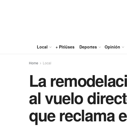
Local
+ Pitiüses
Deportes
Opinión
Home
Local
La remodelaci
al vuelo direc
que reclama e