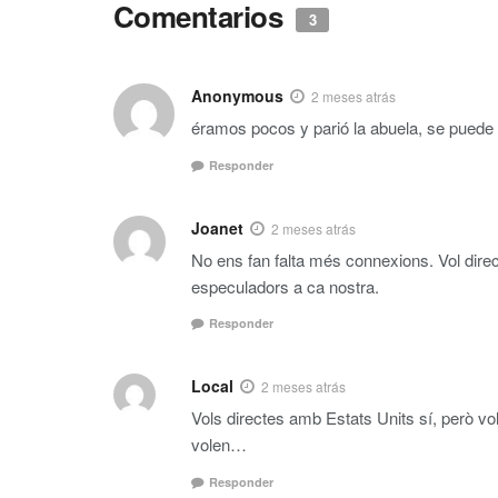
Comentarios
3
Anonymous
2 meses atrás
éramos pocos y parió la abuela, se pued
Responder
Joanet
2 meses atrás
No ens fan falta més connexions. Vol direct
especuladors a ca nostra.
Responder
Local
2 meses atrás
Vols directes amb Estats Units sí, però v
volen…
Responder