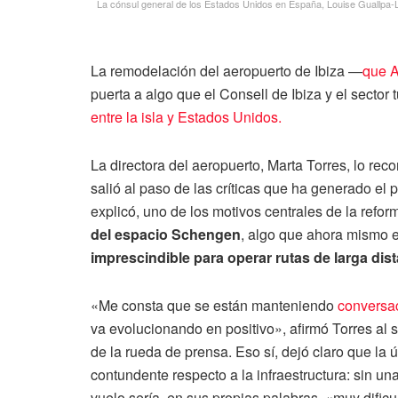
La cónsul general de los Estados Unidos en España, Louise Guallpa-L
La remodelación del aeropuerto de Ibiza —
que A
puerta a algo que el Consell de Ibiza y el sector 
entre la isla y Estados Unidos.
La directora del aeropuerto, Marta Torres, lo re
salió al paso de las críticas que ha generado el
explicó, uno de los motivos centrales de la refo
del espacio Schengen
, algo que ahora mismo e
imprescindible para operar rutas de larga dis
«Me consta que se están manteniendo
conversa
va evolucionando en positivo», afirmó Torres al s
de la rueda de prensa. Eso sí, dejó claro que la 
contundente respecto a la infraestructura: sin 
vuelo sería, en sus propias palabras, «muy dific