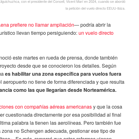
liguichuzhca, con el presidente del Consell, Vicent Marí en 2024, cuando se abordó
la petición del vuelo directo EEUU-Ibiza.
ena prefiere no llamar ampliación
— podría abrir la
turístico llevan tiempo persiguiendo:
un vuelo directo
conoció este martes en rueda de prensa, donde también
 proyecto desde que se conocieron los detalles. Según
rma
es habilitar una zona específica para vuelos fuera
l aeropuerto no tiene de forma diferenciada y que resulta
tancia como las que llegarían desde Norteamérica.
ciones con compañías aéreas americanas
y que la cosa
er cuestionada directamente por esa posibilidad al final
última palabra la tienen las aerolíneas. Pero también fue
una zona no Schengen adecuada, gestionar ese tipo de
ultoso». Es más, remarcó que estas reformas vienen