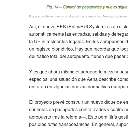
Dique noreste de nueva construcción propuesto por Aena para pasaj
Así, el nuevo EES (Entry/Exit System) es un sist
automáticamente las entradas, salidas y denega
la UE ni residentes legales. En los aeropuertos 
un registro biométrico. Hay que recordar que todo
del tráfico total del aeropuerto, tienen que pasar 
Y es que ahora mismo el aeropuerto mezcla pa
espacios, una situación que Aena describe com
entraron en vigor las nuevas normativas europeas
El proyecto prevé construir un nuevo dique de 
controles de pasaportes centralizados y cuatro n
aeropuerto tras la reforma—. Esto permitiría ges
posibles rutas transoceánicas. En general, supo