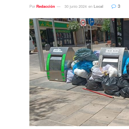
3
Por
Redacción
30 junio 2024
en
Local