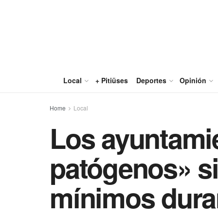
Local
+ Pitiüses
Deportes
Opinión
Home
Local
Los ayuntamie
patógenos» si
mínimos duran