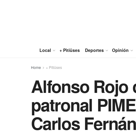
Local
+ Pitiüses
Deportes
Opinión
Home
+ Pitiüses
Alfonso Rojo c
patronal PIME
Carlos Ferná