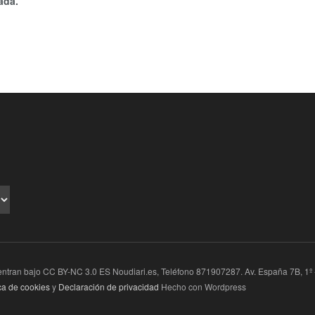
ada.
ran bajo CC BY-NC 3.0 ES Noudiari.es, Teléfono 871907287. Av. España 7B, 1º - 1
ica de cookies
y
Declaración de privacidad
Hecho con Wordpress