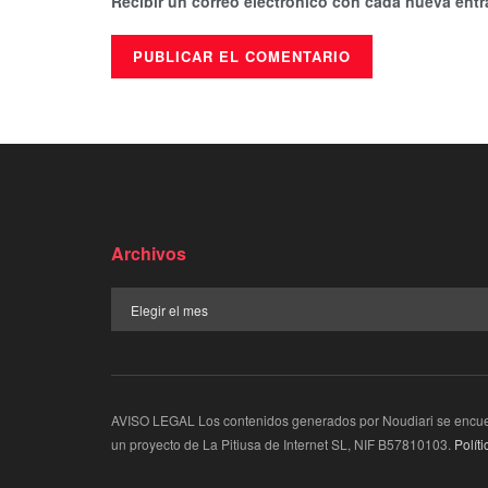
Recibir un correo electrónico con cada nueva entr
Archivos
AVISO LEGAL Los contenidos generados por Noudiari se encuent
un proyecto de La Pitiusa de Internet SL, NIF B57810103.
Polít