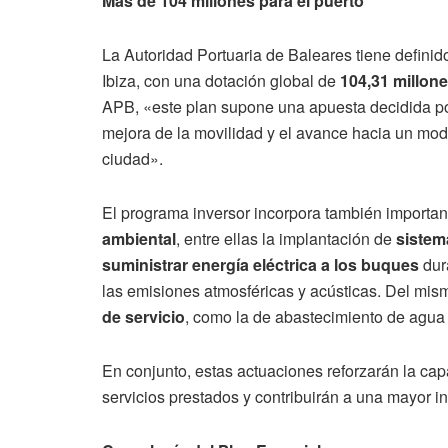
Más de 104 millones para el puerto
La Autoridad Portuaria de Baleares tiene defini
Ibiza, con una dotación global de
104,31 millon
APB, «este plan supone una apuesta decidida por 
mejora de la movilidad y el avance hacia un mode
ciudad».
El programa inversor incorpora también importan
ambiental
, entre ellas la implantación de
sistem
suministrar energía eléctrica a los buques
dura
las emisiones atmosféricas y acústicas. Del mi
de servicio
, como la de abastecimiento de agua 
En conjunto, estas actuaciones reforzarán la cap
servicios prestados y contribuirán a una mayor i