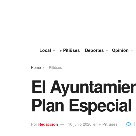
Local
+ Pitiüses
Deportes
Opinión
Home
+ Pitiüses
El Ayuntamien
Plan Especial
1
Por
Redacción
16 junio 2026
en
+ Pitiüses