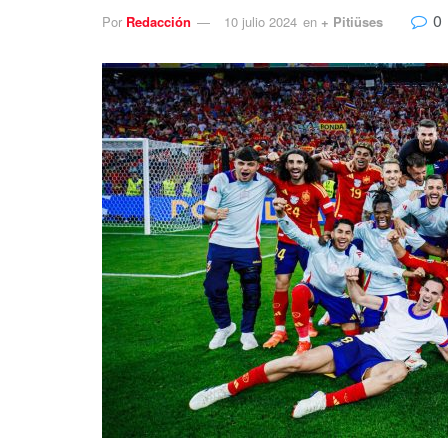
0
Por
Redacción
10 julio 2024
en
+ Pitiüses