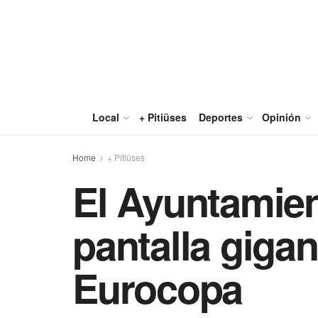
Local
+ Pitiüses
Deportes
Opinión
Home
+ Pitiüses
El Ayuntamient
pantalla gigant
Eurocopa