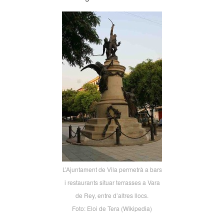
L’Ajuntament de Vila permetrà a bars
i restaurants situar terrasses a Vara
de Rey, entre d’altres llocs.
Foto: Eloi de Tera (Wikipedia)