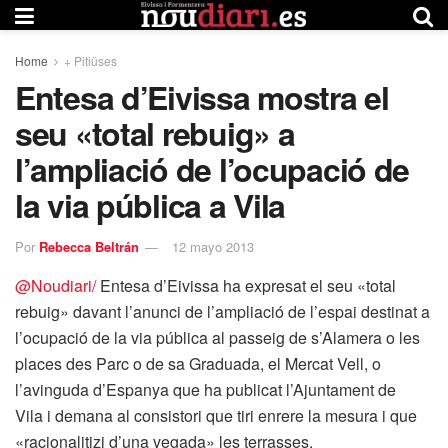
Home
+ Pitiüses
Entesa d’Eivissa mostra el
seu «total rebuig» a
l’ampliació de l’ocupació de
la via pública a Vila
Por
Rebecca Beltrán
12 mayo 2013
@Noudiari/
Entesa d’Eivissa ha expresat el seu «total
rebuig» davant l’anunci de l’ampliació de l’espai destinat a
l’ocupació de la via pública al passeig de s’Alamera o les
places des Parc o de sa Graduada, el Mercat Vell, o
l’avinguda d’Espanya que ha publicat l’Ajuntament de
Vila i demana al consistori que tiri enrere la mesura i que
«racionalitizi d’una vegada» les terrasses.