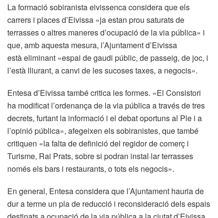
La formació sobiranista eivissenca considera que els
carrers i places d’Eivissa «ja estan prou saturats de
terrasses o altres maneres d’ocupació de la via pública» i
que, amb aquesta mesura, l’Ajuntament d’Eivissa
està eliminant «espai de gaudi públic, de passeig, de joc, i
l’està lliurant, a canvi de les sucoses taxes, a negocis».
Entesa d’Eivissa també critica les formes. «El Consistori
ha modificat l’ordenança de la via pública a través de tres
decrets, furtant la informació i el debat oportuns al Ple i a
l’opinió pública», afegeixen els sobiranistes, que també
critiquen «la falta de definició del regidor de comerç i
Turisme, Rai Prats, sobre si podran instal·lar terrasses
només els bars i restaurants, o tots els negocis».
En general, Entesa considera que l’Ajuntament hauria de
dur a terme un pla de reducció i reconsideració dels espais
destinats a ocupació de la via pública a la ciutat d’Eivissa.