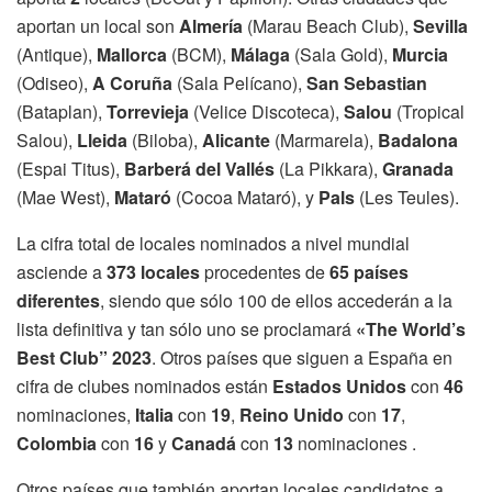
aportan un local son
Almería
(Marau Beach Club),
Sevilla
(Antique),
Mallorca
(BCM),
Málaga
(Sala Gold),
Murcia
(Odiseo),
A Coruña
(Sala Pelícano),
San Sebastian
(Bataplan),
Torrevieja
(Velice Discoteca),
Salou
(Tropical
Salou),
Lleida
(Biloba),
Alicante
(Marmarela),
Badalona
(Espai Titus),
Barberá del Vallés
(La Pikkara),
Granada
(Mae West),
Mataró
(Cocoa Mataró), y
Pals
(Les Teules).
La cifra total de locales nominados a nivel mundial
asciende a
373 locales
procedentes de
65 países
diferentes
, siendo que sólo 100 de ellos accederán a la
lista definitiva y tan sólo uno se proclamará
«The World’s
Best Club” 2023
. Otros países que siguen a España en
cifra de clubes nominados están
Estados Unidos
con
46
nominaciones,
Italia
con
19
,
Reino Unido
con
17
,
Colombia
con
16
y
Canadá
con
13
nominaciones .
Otros países que también aportan locales candidatos a