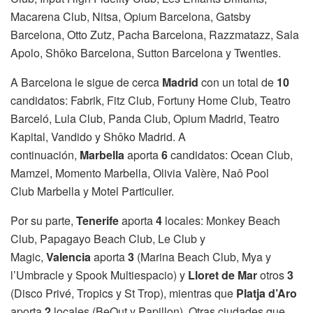
Macarena Club, Nitsa, Opium Barcelona, Gatsby
Barcelona, Otto Zutz, Pacha Barcelona, Razzmatazz, Sala
Apolo, Shôko Barcelona, Sutton Barcelona y Twenties.
A Barcelona le sigue de cerca
Madrid
con un total de
10
candidatos: Fabrik, Fitz Club, Fortuny Home Club, Teatro
Barceló, Lula Club, Panda Club, Opium Madrid, Teatro
Kapital, Vandido y Shôko Madrid. A
continuación,
Marbella
aporta
6
candidatos: Ocean Club,
Mamzel, Momento Marbella, Olivia Valère, Naô Pool
Club Marbella y Motel Particulier.
Por su parte,
Tenerife
aporta
4
locales: Monkey Beach
Club, Papagayo Beach Club, Le Club y
Magic,
Valencia
aporta
3
(Marina Beach Club, Mya y
l’Umbracle y Spook Multiespacio) y
Lloret de Mar
otros
3
(Disco Privé, Tropics y St Trop), mientras que
Platja d’Aro
aporta
2
locales (BeOut y Papillon). Otras ciudades que