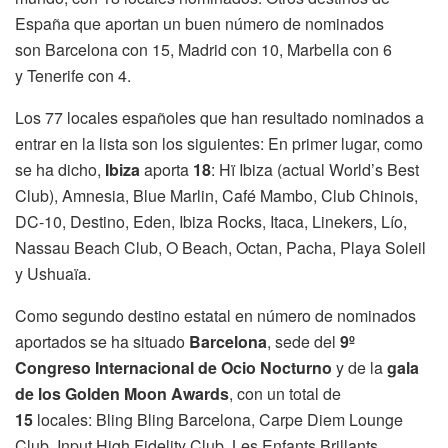
España que aportan un buen número de nominados
son Barcelona con 15, Madrid con 10, Marbella con 6
y Tenerife con 4.
Los 77 locales españoles que han resultado nominados a
entrar en la lista son los siguientes: En primer lugar, como
se ha dicho,
Ibiza
aporta
18
: Hï Ibiza (actual World’s Best
Club), Amnesia, Blue Marlin, Café Mambo, Club Chinois,
DC-10, Destino, Eden, Ibiza Rocks, Itaca, Linekers, Lío,
Nassau Beach Club, O Beach, Octan, Pacha, Playa Soleil
y Ushuaïa.
Como segundo destino estatal en número de nominados
aportados se ha situado
Barcelona
, sede del
9º
Congreso Internacional de Ocio Nocturno
y de la
gala
de los Golden Moon Awards
, con un total de
15
locales: Bling Bling Barcelona, Carpe Diem Lounge
Club, Input High Fidelity Club, Les Enfants Brillants,