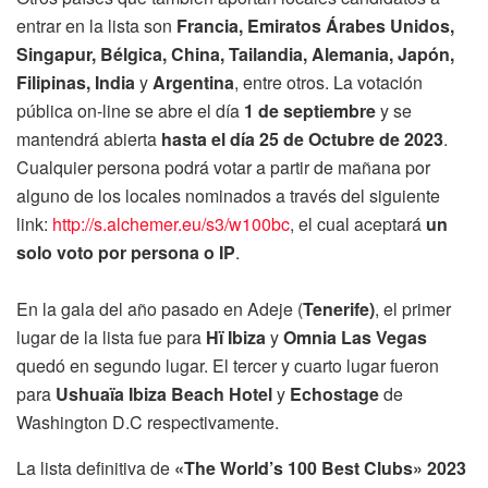
entrar en la lista son
Francia, Emiratos Árabes Unidos,
Singapur, Bélgica, China, Tailandia, Alemania, Japón,
Filipinas, India
y
Argentina
, entre otros. La votación
pública on-line se abre el día
1 de septiembre
y se
mantendrá abierta
hasta el día 25 de Octubre de 2023
.
Cualquier persona podrá votar a partir de mañana por
alguno de los locales nominados a través del siguiente
link:
http://s.alchemer.eu/s3/w100bc
, el cual aceptará
un
solo voto por persona o IP
.
En la gala del año pasado en Adeje (
Tenerife)
, el primer
lugar de la lista fue para
Hï Ibiza
y
Omnia Las Vegas
quedó en segundo lugar. El tercer y cuarto lugar fueron
para
Ushuaïa Ibiza Beach Hotel
y
Echostage
de
Washington D.C respectivamente.
La lista definitiva de
«The World’s 100 Best Clubs» 2023