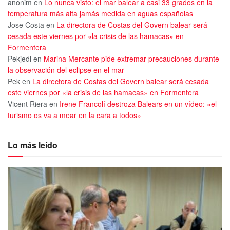
anonim
en
Lo nunca visto: el mar balear a casi 33 grados en la
temperatura más alta jamás medida en aguas españolas
Jose Costa
en
La directora de Costas del Govern balear será
cesada este viernes por «la crisis de las hamacas» en
Formentera
Pekjedi
en
Marina Mercante pide extremar precauciones durante
la observación del eclipse en el mar
Pek
en
La directora de Costas del Govern balear será cesada
este viernes por «la crisis de las hamacas» en Formentera
Vicent Riera
en
Irene Francolí destroza Balears en un vídeo: «el
turismo os va a mear en la cara a todos»
Lo más leído