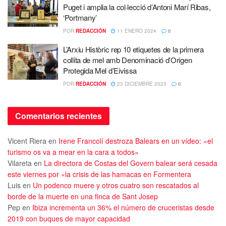
Puget i amplia la col·lecció d’Antoni Marí Ribas,
‘Portmany’
POR
REDACCIÓN
11 ENERO 2024
0
L’Arxiu Històric rep 10 etiquetes de la primera
collita de mel amb Denominació d’Origen
Protegida Mel d’Eivissa
POR
REDACCIÓN
23 DICIEMBRE 2023
0
Comentarios recientes
Vicent Riera
en
Irene Francolí destroza Balears en un vídeo: «el
turismo os va a mear en la cara a todos»
Vilareta
en
La directora de Costas del Govern balear será cesada
este viernes por «la crisis de las hamacas en Formentera
Luis
en
Un podenco muere y otros cuatro son rescatados al
borde de la muerte en una finca de Sant Josep
Pep
en
Ibiza incrementa un 36% el número de cruceristas desde
2019 con buques de mayor capacidad