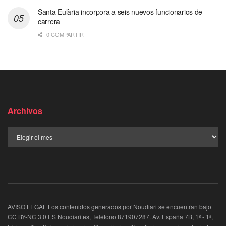
Santa Eulària incorpora a seis nuevos funcionarios de
carrera
0 COMPARTIR
Archivos
AVISO LEGAL Los contenidos generados por Noudiari se encuentran bajo
CC BY-NC 3.0 ES Noudiari.es, Teléfono 871907287. Av. España 7B, 1º - 1ª,