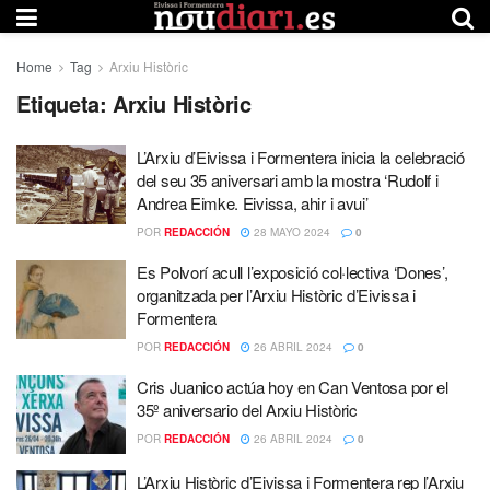
Home
Tag
Arxiu Històric
Etiqueta:
Arxiu Històric
L’Arxiu d’Eivissa i Formentera inicia la celebració
del seu 35 aniversari amb la mostra ‘Rudolf i
Andrea Eimke. Eivissa, ahir i avui’
POR
REDACCIÓN
28 MAYO 2024
0
Es Polvorí acull l’exposició col·lectiva ‘Dones’,
organitzada per l’Arxiu Històric d’Eivissa i
Formentera
POR
REDACCIÓN
26 ABRIL 2024
0
Cris Juanico actúa hoy en Can Ventosa por el
35º aniversario del Arxiu Històric
POR
REDACCIÓN
26 ABRIL 2024
0
L’Arxiu Històric d’Eivissa i Formentera rep l’Arxiu