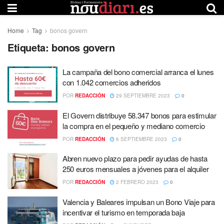
Home
Tag
bonos govern
Etiqueta:
bonos govern
La campaña del bono comercial arranca el lunes
con 1.042 comercios adheridos
POR
REDACCIÓN
29 SEPTIEMBRE 2023
0
El Govern distribuye 58.347 bonos para estimular
la compra en el pequeño y mediano comercio
POR
REDACCIÓN
6 SEPTIEMBRE 2023
0
Abren nuevo plazo para pedir ayudas de hasta
250 euros mensuales a jóvenes para el alquiler
POR
REDACCIÓN
2 FEBRERO 2023
0
Valencia y Baleares impulsan un Bono Viaje para
incentivar el turismo en temporada baja