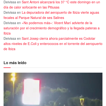
Deivissa
en
Sant Antoni alcanzará los 37 °C este domingo en un
día de calor sofocante en las Pitiusas
Deivissa
en
La depuradora del aeropuerto de Ibiza vierte aguas
fecales al Parque Natural de ses Salines
Deivissa
en
«No podemos más»: Vicent Marí advierte de la
saturación por el crecimiento demográfico y la llegada pateras a
Ibiza
Deivissa
en
Sant Josep cierra ahora parcialmente es Codolar
altos niveles de E.Coli y enterococos en el torrente del aeropuerto
de Ibiza
Lo más leído