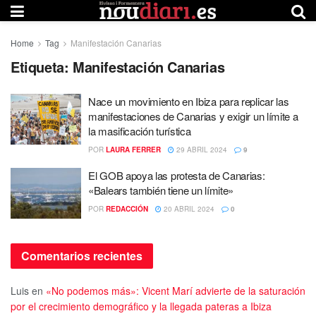
Home
Tag
Manifestación Canarias
Etiqueta:
Manifestación Canarias
Nace un movimiento en Ibiza para replicar las
manifestaciones de Canarias y exigir un límite a
la masificación turística
POR
LAURA FERRER
29 ABRIL 2024
9
El GOB apoya las protesta de Canarias:
«Balears también tiene un límite»
POR
REDACCIÓN
20 ABRIL 2024
0
Comentarios recientes
Luis
en
«No podemos más»: Vicent Marí advierte de la saturación
por el crecimiento demográfico y la llegada pateras a Ibiza