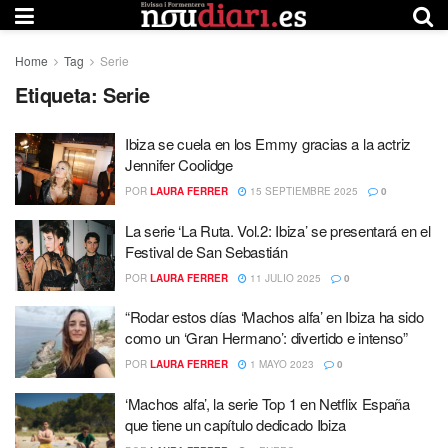
Home
Tag
Serie
Etiqueta:
Serie
Ibiza se cuela en los Emmy gracias a la actriz
Jennifer Coolidge
POR
LAURA FERRER
15 SEPTIEMBRE 2025
0
La serie ‘La Ruta. Vol.2: Ibiza’ se presentará en el
Festival de San Sebastián
POR
LAURA FERRER
11 JULIO 2025
0
“Rodar estos días ‘Machos alfa’ en Ibiza ha sido
como un ‘Gran Hermano’: divertido e intenso”
POR
LAURA FERRER
1 MAYO 2023
0
‘Machos alfa’, la serie Top 1 en Netflix España
que tiene un capítulo dedicado Ibiza