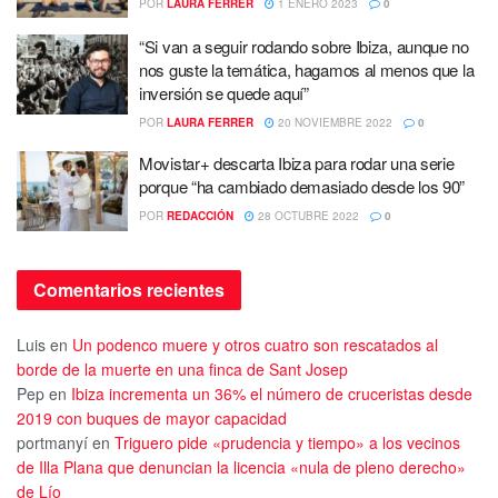
POR
LAURA FERRER
1 ENERO 2023
0
“Si van a seguir rodando sobre Ibiza, aunque no
nos guste la temática, hagamos al menos que la
inversión se quede aquí”
POR
LAURA FERRER
20 NOVIEMBRE 2022
0
Movistar+ descarta Ibiza para rodar una serie
porque “ha cambiado demasiado desde los 90”
POR
REDACCIÓN
28 OCTUBRE 2022
0
Comentarios recientes
Luis
en
Un podenco muere y otros cuatro son rescatados al
borde de la muerte en una finca de Sant Josep
Pep
en
Ibiza incrementa un 36% el número de cruceristas desde
2019 con buques de mayor capacidad
portmanyí
en
Triguero pide «prudencia y tiempo» a los vecinos
de Illa Plana que denuncian la licencia «nula de pleno derecho»
de Lío