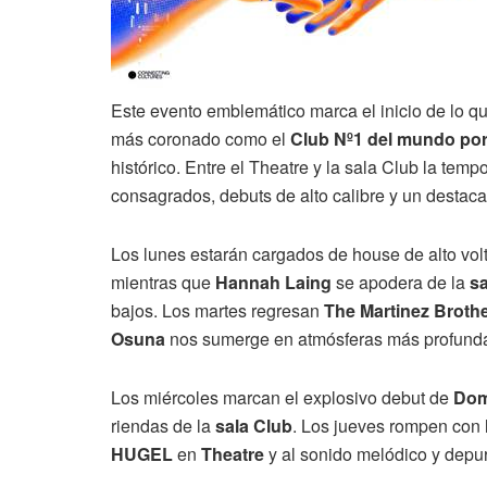
Este evento emblemático marca el inicio de lo qu
más coronado como el
Club Nº1 del mundo po
histórico. Entre el Theatre y la sala Club la te
consagrados, debuts de alto calibre y un desta
Los lunes estarán cargados de house de alto vo
mientras que
Hannah Laing
se apodera de la
sa
bajos. Los martes regresan
The Martinez Broth
Osuna
nos sumerge en atmósferas más profund
Los miércoles marcan el explosivo debut de
Dom
riendas de la
sala Club
. Los jueves rompen con 
HUGEL
en
Theatre
y al sonido melódico y dep