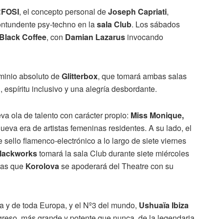
FOSI
, el concepto personal de
Joseph Capriati
,
ntundente psy-techno en la
sala Club
. Los sábados
Black Coffee
, con
Damian Lazarus
invocando
ominio absoluto de
Glitterbox
, que tomará ambas salas
espíritu inclusivo y una alegría desbordante.
a ola de talento con carácter propio:
Miss Monique,
ueva era de artistas femeninas residentes. A su lado, el
 sello flamenco-electrónico a lo largo de siete viernes
lackworks
tomará la sala Club durante siete miércoles
ras que
Korolova
se apoderará del Theatre con su
za y de toda Europa, y el Nº3 del mundo,
Ushuaïa Ibiza
greso, más grande y potente que nunca, de la legendaria