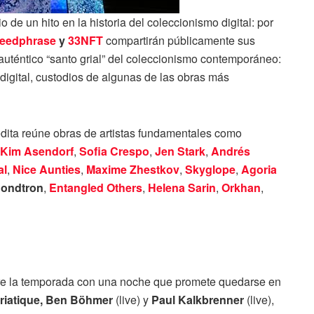
 de un hito en la historia del coleccionismo digital: por
eedphrase
y
33NFT
compartirán públicamente sus
auténtico “santo grial” del coleccionismo contemporáneo:
 digital, custodios de algunas de las obras más
dita reúne obras de artistas fundamentales como
Kim
Asendorf
,
Sofia Crespo
,
Jen Stark
,
Andrés
al
,
Nice Aunties
,
Maxime
Zhestkov
,
Skyglope
,
Agoria
ondtron
,
Entangled Others
,
Helena Sarin
,
Orkhan
,
bre la temporada con una noche que promete quedarse en
riatique, Ben Böhmer
(live) y
Paul Kalkbrenner
(live),