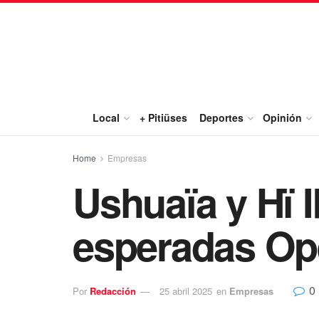
Local
+ Pitiüses
Deportes
Opinión
Home
Empresas
Ushuaïa y Hï 
esperadas Op
0
Por
Redacción
25 abril 2025
en
Empresas