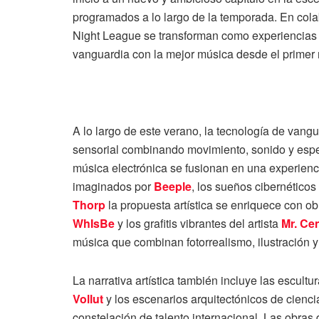
programados a lo largo de la temporada. En col
Night League se transforman como experiencias ar
vanguardia con la mejor música desde el primer 
A lo largo de este verano, la tecnología de vang
sensorial combinando movimiento, sonido y espect
música electrónica se fusionan en una experienci
imaginados por
Beeple
, los sueños cibernético
Thorp
la propuesta artística se enriquece con o
WhIsBe
y los grafitis vibrantes del artista
Mr. Ce
música que combinan fotorrealismo, ilustración y
La narrativa artística también incluye las escultu
Vollut
y los escenarios arquitectónicos de cienci
constelación de talento internacional. Las obras