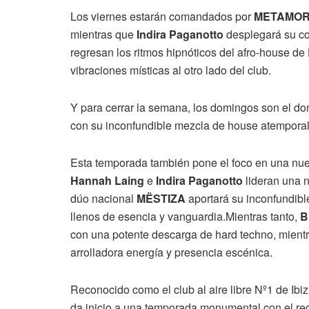
Los viernes estarán comandados por
METAMOR
mientras que
Indira Paganotto
desplegará su co
regresan los ritmos hipnóticos del afro-house de
vibraciones místicas al otro lado del club.
Y para cerrar la semana, los domingos son el d
con su inconfundible mezcla de house atemporal, 
Esta temporada también pone el foco en una nuev
Hannah Laing
e
Indira Paganotto
lideran una n
dúo nacional
MËSTIZA
aportará su inconfundible
llenos de esencia y vanguardia.Mientras tanto,
B
con una potente descarga de hard techno, mient
arrolladora energía y presencia escénica.
Reconocido como el club al aire libre Nº1 de Ibi
da inicio a una temporada monumental con el re