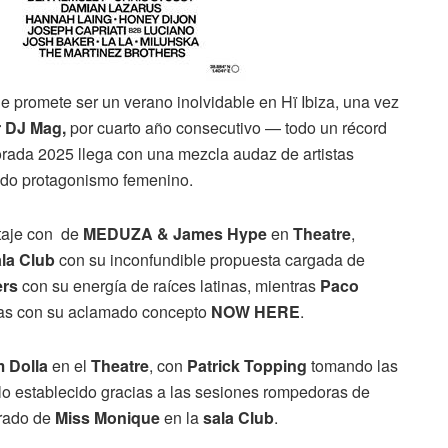
e promete ser un verano inolvidable en Hï Ibiza, una vez
r DJ Mag,
por cuarto año consecutivo — todo un récord
mporada 2025 llega con una mezcla audaz de artistas
cado protagonismo femenino.
ltaje con de
MEDUZA & James Hype
en
Theatre
,
la Club
con su inconfundible propuesta cargada de
ers
con su energía de raíces latinas, mientras
Paco
as con su aclamado concepto
NOW HERE
.
 Dolla
en el
Theatre
, con
Patrick Topping
tomando las
lo establecido gracias a las sesiones rompedoras de
urado de
Miss Monique
en la
sala Club
.