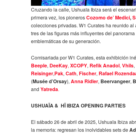
Cruzando la calle, Ushuaïa Ibiza será el escenario
primera vez, los pioneros
Cozomo de’ Medici
,
S
colecciones privadas. W1 Curates ha reunido al 
tres de las figuras más influyentes del panorama
emblemáticas de su generación.
Comisariada por W1 Curates, esta exhibición iné
Beeple
,
DeeKay
,
XCOPY
,
Refik Anadol
,
Vhils
,
Reisinger
,
Pak
,
Cath
,
Fischer
,
Rafael
Rozenda
(
Musée d’Orsay
),
Anna Ridler
,
Beervangeer
,
B
and
Yatreda
.
USHUAÏA & HÏ IBIZA OPENING PARTIES
El sábado 26 de abril de 2025, Ushuaïa Ibiza a
la memoria: regresan los inolvidables sets de
Ad