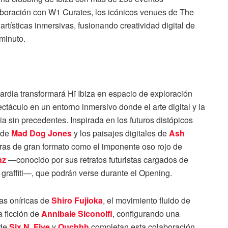
aboración con W1 Curates, los icónicos venues de The
tísticas inmersivas, fusionando creatividad digital de
minuto.
uardia transformará Hï Ibiza en espacio de exploración
áculo en un entorno inmersivo donde el arte digital y la
a sin precedentes. Inspirada en los futuros distópicos
s de
Mad Dog Jones
y los paisajes digitales de
Ash
bras de gran formato como el imponente oso rojo de
nz
—conocido por sus retratos futuristas cargados de
 graffiti—, que podrán verse durante el Opening.
ras oníricas de
Shiro Fujioka
, el movimiento fluido de
a ficción de
Annibale Siconolfi
, configurando una
 de
Six N. Five
y
Ouchhh
completan esta colaboración,