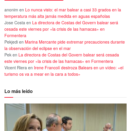
anonim
en
Lo nunca visto: el mar balear a casi 33 grados en la
temperatura más alta jamás medida en aguas españolas
Jose Costa
en
La directora de Costas del Govern balear será
cesada este viernes por «la crisis de las hamacas» en
Formentera
Pekjedi
en
Marina Mercante pide extremar precauciones durante
la observación del eclipse en el mar
Pek
en
La directora de Costas del Govern balear será cesada
este viernes por «la crisis de las hamacas» en Formentera
Vicent Riera
en
Irene Francolí destroza Balears en un vídeo: «el
turismo os va a mear en la cara a todos»
Lo más leído