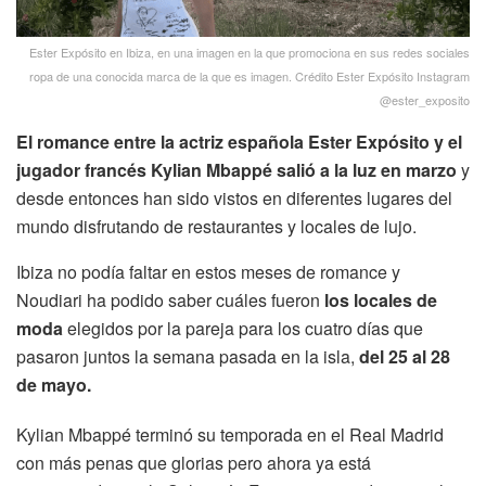
Ester Expósito en Ibiza, en una imagen en la que promociona en sus redes sociales
ropa de una conocida marca de la que es imagen. Crédito Ester Expósito Instagram
@ester_exposito
El romance entre la actriz española Ester Expósito y el
jugador francés Kylian Mbappé salió a la luz en marzo
y
desde entonces han sido vistos en diferentes lugares del
mundo disfrutando de restaurantes y locales de lujo.
Ibiza no podía faltar en estos meses de romance y
Noudiari ha podido saber cuáles fueron
los locales de
moda
elegidos por la pareja para los cuatro días que
pasaron juntos la semana pasada en la isla,
del 25 al 28
de mayo.
Kylian Mbappé terminó su temporada en el Real Madrid
con más penas que glorias pero ahora ya está