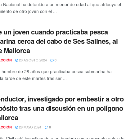
ía Nacional ha detenido a un menor de edad al que atribuye el
iento de otro joven con el ...
 un joven cuando practicaba pesca
rina cerca del cabo de Ses Salines, al
e Mallorca
20 AGOSTO 2024
ACCIÓN
0
 hombre de 28 años que practicaba pesca submarina ha
 la tarde de este martes tras ser ...
nductor, investigado por embestir a otro
pósito tras una discusión en un polígono
llorca
28 MAYO 2024
ACCIÓN
0
ia Civil está investigando a un hombre como presunto autor de