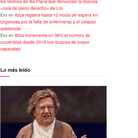
los vecinos de Illa Plana que denuncian la licencia
«nula de pleno derecho» de Lío
Exx
en
Ibiza registra hasta 12 horas de espera en
Urgencias por la falta de enfermeras y el colapso
asistencial
Exx
en
Ibiza incrementa un 36% el número de
cruceristas desde 2019 con buques de mayor
capacidad
Lo más leído