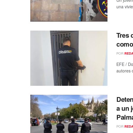
Un joven
una vivi
Tres 
como 
POR
RED
EFE / Do
autores d
Deten
a un 
Palm
POR
RED