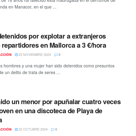
 de 18 años ha fallecido esta madrugada en el derrumbe de
enda en Manacor, en el que ...
detenidos por explotar a extranjeros
repartidores en Mallorca a 3 €/hora
23 NOVIEMBRE 2024
ACCIÓN
0
s hombres y una mujer han sido detenidos como presuntos
e un delito de trata de seres ...
ido un menor por apuñalar cuatro veces
joven en una discoteca de Playa de
a
22 OCTUBRE 2024
ACCIÓN
0