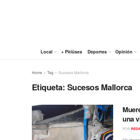
Local
+ Pitiüses
Deportes
Opinión
Home
Tag
Sucesos Mallorca
Etiqueta:
Sucesos Mallorca
Muere
una v
POR
RED