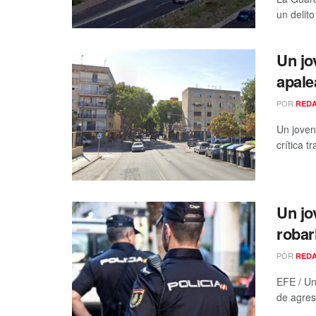
un delit
Un jo
apale
POR
RED
Un joven
crítica t
Un jo
robar
POR
RED
EFE / Un
de agresi