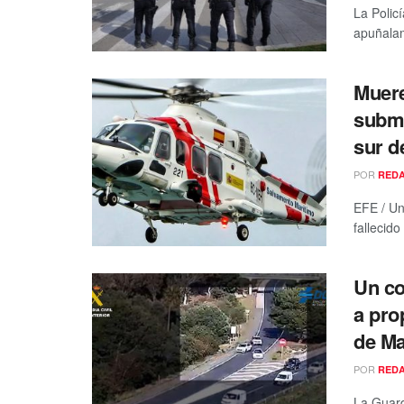
La Polic
apuñalam
Muere
subma
sur d
POR
RED
EFE / Un
fallecido
Un co
a pro
de Ma
POR
RED
La Guard