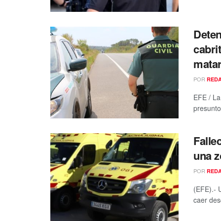
Deten
cabri
matar
POR
RED
EFE / La
presunto
Falle
una z
POR
RED
(EFE).- 
caer des