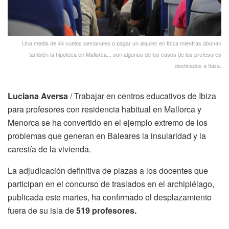
Una media de 44 vuelos semanales o pagar un alquiler en Ibiza mientras abonan
también la hipoteca en Mallorca... son algunos de los casos de los profesores
destinados a Ibiza.
Luciana Aversa
/ Trabajar en centros educativos de Ibiza
para profesores con residencia habitual en Mallorca y
Menorca se ha convertido en el ejemplo extremo de los
problemas que generan en Baleares la insularidad y la
carestía de la vivienda.
La adjudicación definitiva de plazas a los docentes que
participan en el concurso de traslados en el archipiélago,
publicada este martes, ha confirmado el desplazamiento
fuera de su isla de
519 profesores.