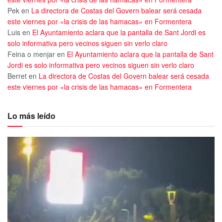
Pek
en
La directora de Costas del Govern balear será cesada
este viernes por «la crisis de las hamacas» en Formentera
Luis
en
El Ayuntamiento aclara que la pantalla de Sant Jordi es
solo informativa pero vecinos siguen sin verlo claro
Feina o menjar
en
El Ayuntamiento aclara que la pantalla de Sant
Jordi es solo informativa pero vecinos siguen sin verlo claro
Berret
en
La directora de Costas del Govern balear será cesada
este viernes por «la crisis de las hamacas» en Formentera
Lo más leído