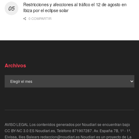
Restricciones y afecciones al tráfico el 12 de agosto en
Ibiza por el eclipse solar
0 COMPARTIR
Archivos
AVISO LEGAL Los contenidos generados por Noudiari se encuentran bajo
CC BY-NC 3.0 ES Noudiari.es, Teléfono 871907287. Av. España 7B, 1º - 1ª,
Eivissa, Illes Balears redaccion@noudiari.es Noudiari es un proyecto de La