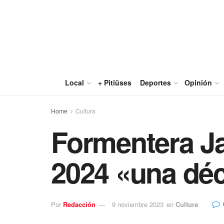
Local
+ Pitiüses
Deportes
Opinión
Home
Cultura
Formentera Ja
2024 «una dé
Por
Redacción
9 noviembre 2023
en
Cultura