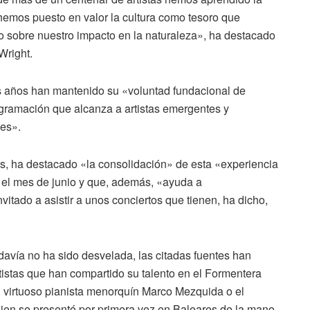
 hemos puesto en valor la cultura como tesoro que
o sobre nuestro impacto en la naturaleza», ha destacado
Wright.
s años han mantenido su «voluntad fundacional de
rogramación que alcanza a artistas emergentes y
les».
tas, ha destacado «la consolidación» de esta «experiencia
n el mes de junio y que, además, «ayuda a
vitado a asistir a unos conciertos que tienen, ha dicho,
avía no ha sido desvelada, las citadas fuentes han
tistas que han compartido su talento en el Formentera
el virtuoso pianista menorquín Marco Mezquida o el
quien se presentó por primera vez en Baleares de la mano